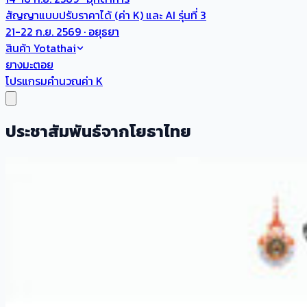
สัญญาแบบปรับราคาได้ (ค่า K) และ AI รุ่นที่ 3
21-22 ก.ย. 2569 · อยุธยา
สินค้า Yotathai
ยางมะตอย
โปรแกรมคำนวณค่า K
ประชาสัมพันธ์จากโยธาไทย