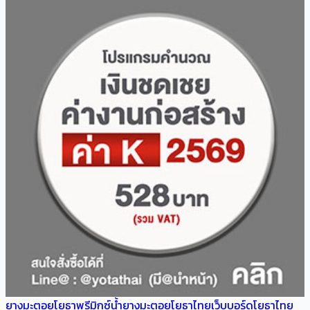
ยางมะตอยโยธาพรีมิกซ์
น้ำยางมะตอยโยธาไทย
เว็บบอร์ดโยธาไทย