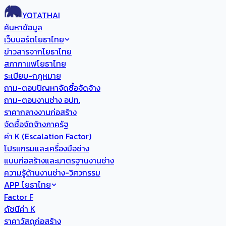
YOTATHAI
ค้นหาข้อมูล
เว็บบอร์ดโยธาไทย
ข่าวสารจากโยธาไทย
สภากาแฟโยธาไทย
ระเบียบ-กฎหมาย
ถาม-ตอบปัญหาจัดซื้อจัดจ้าง
ถาม-ตอบงานช่าง อปท.
ราคากลางงานก่อสร้าง
จัดซื้อจัดจ้างภาครัฐ
ค่า K (Escalation Factor)
โปรแกรมและเครื่องมือช่าง
แบบก่อสร้างและมาตรฐานงานช่าง
ความรู้ด้านงานช่าง-วิศวกรรม
APP โยธาไทย
Factor F
ดัชนีค่า K
ราคาวัสดุก่อสร้าง