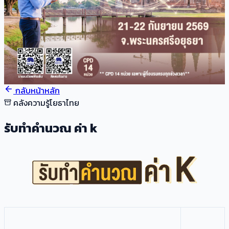
กลับหน้าหลัก
คลังความรู้โยธาไทย
รับทำคำนวณ ค่า k