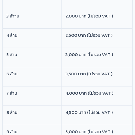
3 ล้าาน
2,000 บาท (ไม่รวม VAT )
4 ล้าน
2,500 บาท (ไม่รวม VAT )
5 ล้าน
3,000 บาท (ไม่รวม VAT )
6 ล้าน
3,500 บาท (ไม่รวม VAT )
7 ล้าน
4,000 บาท (ไม่รวม VAT )
8 ล้าน
4,500 บาท (ไม่รวม VAT )
9 ล้าน
5,000 บาท (ไม่รวม VAT )