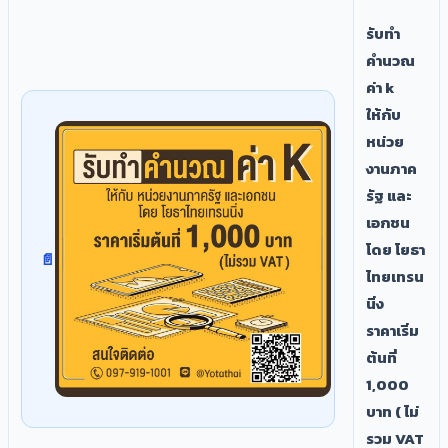
รับทำ
คำนวณ
ค่า k
ให้กับ
หน่วย
งานภาค
รัฐ และ
เอกชน
โดย โยธา
ไทยเทรน
นิ่ง
ราคาเริ่ม
ต้นที่
1,000
บาท ( ไม่
รวม VAT