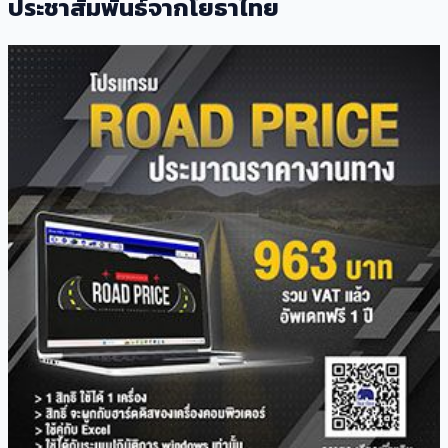
ประชาสัมพันธ์จากโยธาไทย