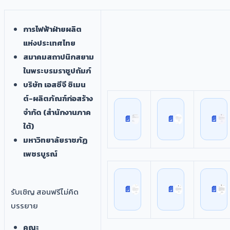
การไฟฟ้าฝ่ายผลิต
แห่งประเทศไทย
สมาคมสถาปนิกสยาม
ในพระบรมราชูปถัมภ์
บริษัท เอสซีจี ซิเมน
ต์-ผลิตภัณฑ์ก่อสร้าง
จำกัด (สำนักงานภาค
ใต้)
มหาวิทยาลัยราชภัฏ
เพชรบูรณ์
รับเชิญ สอนฟรีไม่คิด
บรรยาย
คณะ