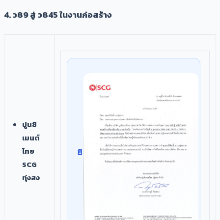
4. ว89 สู่ ว845 ในงานก่อสร้าง
ปูนซิ
เมนต์
ไทย
SCG
ทุ่งสง