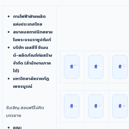
การไฟฟ้าฝ่ายผลิต
แห่งประเทศไทย
สมาคมสถาปนิกสยาม
ในพระบรมราชูปถัมภ์
บริษัท เอสซีจี ซิเมน
ต์-ผลิตภัณฑ์ก่อสร้าง
จำกัด (สำนักงานภาค
ใต้)
มหาวิทยาลัยราชภัฏ
เพชรบูรณ์
รับเชิญ สอนฟรีไม่คิด
บรรยาย
คณะ