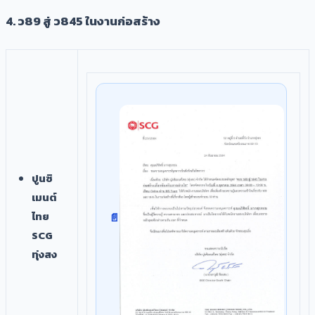
4. ว89 สู่ ว845 ในงานก่อสร้าง
ปูนซิ
เมนต์
ไทย
SCG
ทุ่งสง