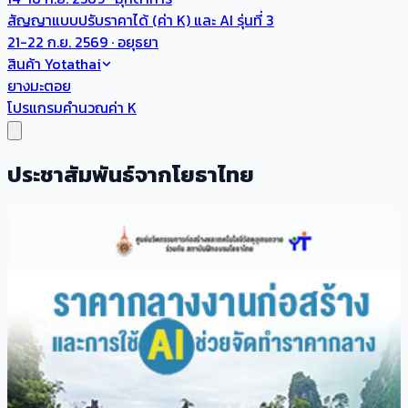
สัญญาแบบปรับราคาได้ (ค่า K) และ AI รุ่นที่ 3
21-22 ก.ย. 2569 · อยุธยา
สินค้า Yotathai
ยางมะตอย
โปรแกรมคำนวณค่า K
ประชาสัมพันธ์จากโยธาไทย