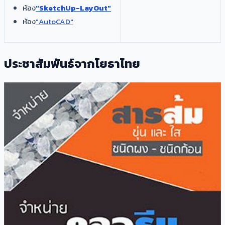
ห้อง
"SketchUp-LayOut"
ห้อง
"AutoCAD"​​
ประชาสัมพันธ์จากโยธาไทย