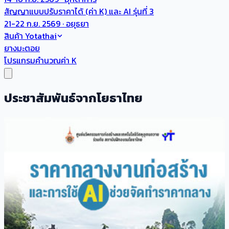
สัญญาแบบปรับราคาได้ (ค่า K) และ AI รุ่นที่ 3
21-22 ก.ย. 2569 · อยุธยา
สินค้า Yotathai
ยางมะตอย
โปรแกรมคำนวณค่า K
ประชาสัมพันธ์จากโยธาไทย