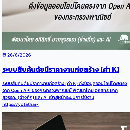
26/6/2026
ระบบสืบค้นดัชนีราคางานก่อสร้าง (ค่า K)
ระบบสืบค้นดัชนีราคางานก่อสร้าง (ค่า K) ดึงข้อมูลออนไลน์โดยตรง
จาก Open API ของกระทรวงพาณิชย์ พัฒนาโดย อภิสิทธิ์ มาก
สุวรรณ (ช่างถึก) และ Ai เข้าสู่หน้าระบบการใช้งาน
https://yotathai-