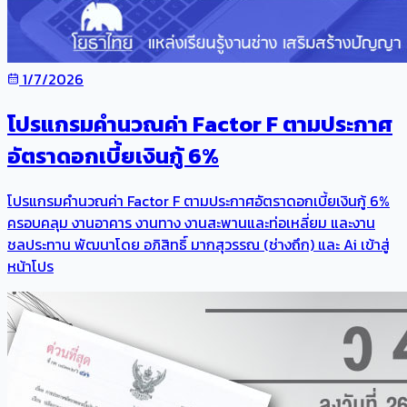
1/7/2026
โปรแกรมคำนวณค่า Factor F ตามประกาศ
อัตราดอกเบี้ยเงินกู้ 6%
โปรแกรมคำนวณค่า Factor F ตามประกาศอัตราดอกเบี้ยเงินกู้ 6%
ครอบคลุม งานอาคาร งานทาง งานสะพานและท่อเหลี่ยม และงาน
ชลประทาน พัฒนาโดย อภิสิทธิ์ มากสุวรรณ (ช่างถึก) และ Ai เข้าสู่
หน้าโปร