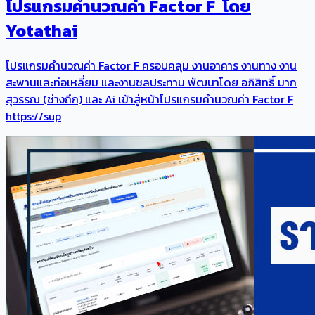
โปรแกรมคำนวณค่า Factor F โดย
Yotathai
โปรแกรมคำนวณค่า Factor F ครอบคลุม งานอาคาร งานทาง งาน
สะพานและท่อเหลี่ยม และงานชลประทาน พัฒนาโดย อภิสิทธิ์ มาก
สุวรรณ (ช่างถึก) และ Ai เข้าสู่หน้าโปรแกรมคำนวณค่า Factor F
https://sup