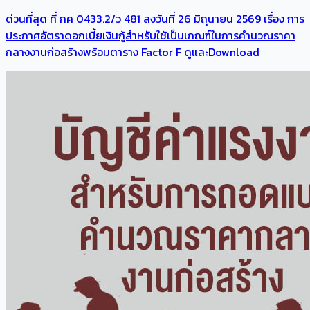
ด่วนที่สุด ที่ กค 0433.2/ว 481 ลงวันที่ 26 มิถุนายน 2569 เรื่อง การ
ประกาศอัตราดอกเบี้ยเงินกู้สำหรับใช้เป็นเกณฑ์ในการคำนวณราคา
กลางงานก่อสร้างพร้อมตาราง Factor F ดูและDownload