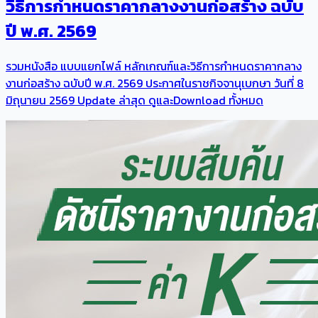
วิธีการกําหนดราคากลางงานก่อสร้าง ฉบับ
ปี พ.ศ. 2569
รวมหนังสือ แบบแยกไฟล์ หลักเกณฑ์และวิธีการกําหนดราคากลาง
งานก่อสร้าง ฉบับปี พ.ศ. 2569 ประกาศในราชกิจจานุเบกษา วันที่ 8
มิถุนายน 2569 Update ล่าสุด ดูและDownload ทั้งหมด