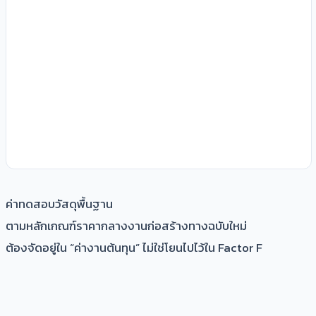
ค่าทดสอบวัสดุพื้นฐาน
ตามหลักเกณฑ์ราคากลางงานก่อสร้างทางฉบับใหม่
ต้องจัดอยู่ใน “ค่างานต้นทุน” ไม่ใช่โยนไปไว้ใน Factor F
https://yotathai.link/roadtest
<ดู Download เอกสาร
เขียนโดย : อภิสิทธิ์ มากสุวรรณ (ช่างถึก)
⸻