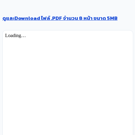
ดูและDownload ไฟล์ .PDF จำนวน 8 หน้า ขนาด 5MB