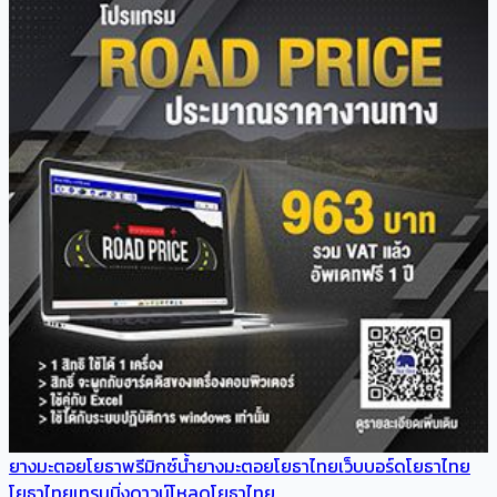
ยางมะตอยโยธาพรีมิกซ์
น้ำยางมะตอยโยธาไทย
เว็บบอร์ดโยธาไทย
โยธาไทยเทรนนิ่ง
ดาวน์โหลดโยธาไทย