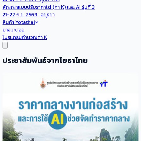
สัญญาแบบปรับราคาได้ (ค่า K) และ AI รุ่นที่ 3
21-22 ก.ย. 2569 · อยุธยา
สินค้า Yotathai
ยางมะตอย
โปรแกรมคำนวณค่า K
ประชาสัมพันธ์จากโยธาไทย