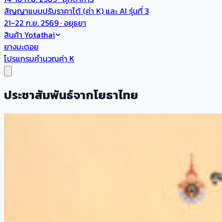
สัญญาแบบปรับราคาได้ (ค่า K) และ AI รุ่นที่ 3
21-22 ก.ย. 2569 · อยุธยา
สินค้า Yotathai
ยางมะตอย
โปรแกรมคำนวณค่า K
ประชาสัมพันธ์จากโยธาไทย