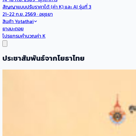
สัญญาแบบปรับราคาได้ (ค่า K) และ AI รุ่นที่ 3
21-22 ก.ย. 2569 · อยุธยา
สินค้า Yotathai
ยางมะตอย
โปรแกรมคำนวณค่า K
ประชาสัมพันธ์จากโยธาไทย