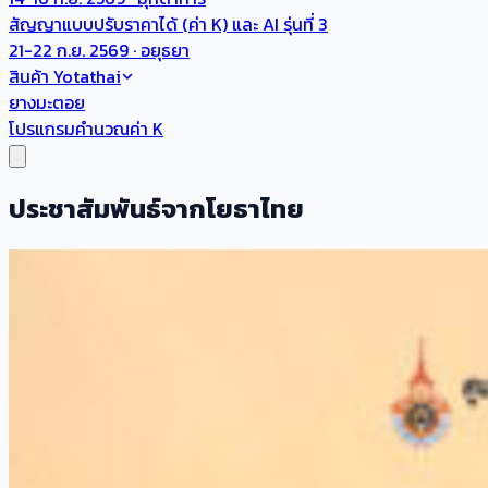
สัญญาแบบปรับราคาได้ (ค่า K) และ AI รุ่นที่ 3
21-22 ก.ย. 2569 · อยุธยา
สินค้า Yotathai
ยางมะตอย
โปรแกรมคำนวณค่า K
ประชาสัมพันธ์จากโยธาไทย