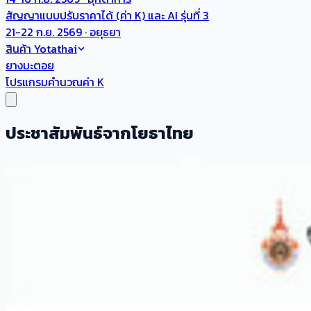
สัญญาแบบปรับราคาได้ (ค่า K) และ AI รุ่นที่ 3
21-22 ก.ย. 2569 · อยุธยา
สินค้า Yotathai
ยางมะตอย
โปรแกรมคำนวณค่า K
ประชาสัมพันธ์จากโยธาไทย