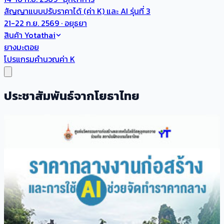
สัญญาแบบปรับราคาได้ (ค่า K) และ AI รุ่นที่ 3
21-22 ก.ย. 2569 · อยุธยา
สินค้า Yotathai
ยางมะตอย
โปรแกรมคำนวณค่า K
ประชาสัมพันธ์จากโยธาไทย