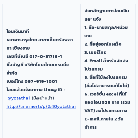
ส่งหลักฐานการโอนเงิน
และ แจ้ง
1. ชื่อ-นามสกุล/หน่วย
โอนเงินมาที่
งาน
ธนาคารกรุงไทย สาขาเซ็นทรัลพลา
2. ที่อยู่ออกใบเสร็จ
ซา เชียงราย
3. เบอร์โทร
เลขที่บัญชี 017-0-31716-1
4. Email สำหรับจัดส่ง
ชื่อบัญชี บริษัทโยธาไทยเทรนนิ่ง
โปรแกรม
จำกัด
5. ชื่อที่ใช้ลงโปรแกรม
เบอร์โทร 097-919-1001
(ชื่อไม่สามารถแก้ไขได้)
โอนแล้วแจ้งมาทาง Line@ ID :
6. เวอร์ชั่น excel ที่ใช้
@yotathai
(มี@นำหน้า)
ยอดโอน 528 บาท (รวม
http://line.me/ti/p/%40yotathai
VAT) ส่งโปรแกรมทาง
E-mail ภายใน 2 วัน
ทำการ