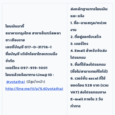
ส่งหลักฐานการโอนเงิน
และ แจ้ง
1. ชื่อ-นามสกุล/หน่วย
โอนเงินมาที่
งาน
ธนาคารกรุงไทย สาขาเซ็นทรัลพลา
2. ที่อยู่ออกใบเสร็จ
ซา เชียงราย
3. เบอร์โทร
เลขที่บัญชี 017-0-31716-1
4. Email สำหรับจัดส่ง
ชื่อบัญชี บริษัทโยธาไทยเทรนนิ่ง
โปรแกรม
จำกัด
5. ชื่อที่ใช้ลงโปรแกรม
เบอร์โทร 097-919-1001
(ชื่อไม่สามารถแก้ไขได้)
โอนแล้วแจ้งมาทาง Line@ ID :
6. เวอร์ชั่น excel ที่ใช้
@yotathai
(มี@นำหน้า)
ยอดโอน 528 บาท (รวม
http://line.me/ti/p/%40yotathai
VAT) ส่งโปรแกรมทาง
E-mail ภายใน 2 วัน
ทำการ