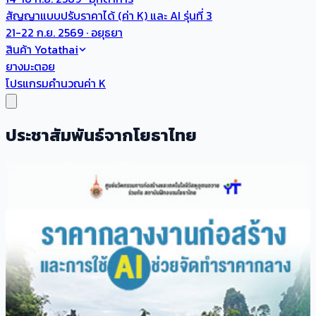
สัญญาแบบปรับราคาได้ (ค่า K) และ AI รุ่นที่ 3
21-22 ก.ย. 2569 · อยุธยา
สินค้า Yotathai
ยางมะตอย
โปรแกรมคำนวณค่า K
ประชาสัมพันธ์จากโยธาไทย