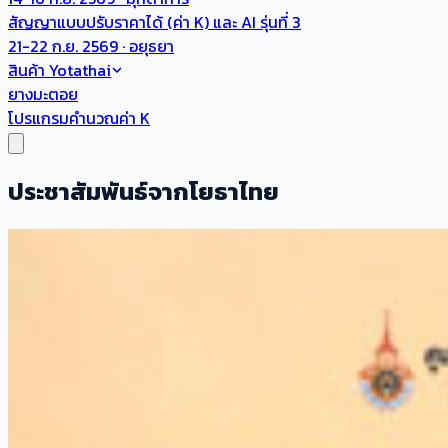
สัญญาแบบปรับราคาได้ (ค่า K) และ AI รุ่นที่ 3
21-22 ก.ย. 2569 · อยุธยา
สินค้า Yotathai
ยางมะตอย
โปรแกรมคำนวณค่า K
ประชาสัมพันธ์จากโยธาไทย