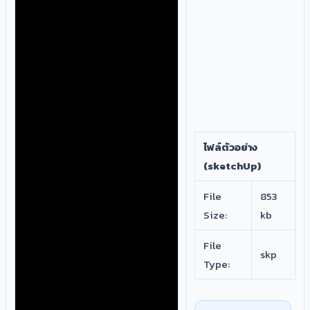
ไฟล์ตัวอย่าง
(sketchUp)
File
853
Size:
kb
File
skp
Type: