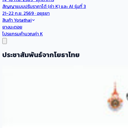
สัญญาแบบปรับราคาได้ (ค่า K) และ AI รุ่นที่ 3
21-22 ก.ย. 2569 · อยุธยา
สินค้า Yotathai
ยางมะตอย
โปรแกรมคำนวณค่า K
ประชาสัมพันธ์จากโยธาไทย