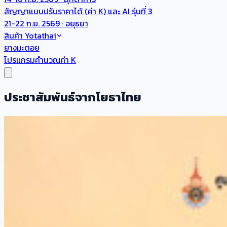
สัญญาแบบปรับราคาได้ (ค่า K) และ AI รุ่นที่ 3
21-22 ก.ย. 2569 · อยุธยา
สินค้า Yotathai
ยางมะตอย
โปรแกรมคำนวณค่า K
ประชาสัมพันธ์จากโยธาไทย