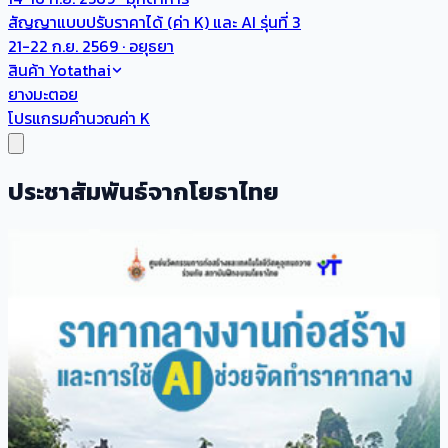
สัญญาแบบปรับราคาได้ (ค่า K) และ AI รุ่นที่ 3
21-22 ก.ย. 2569 · อยุธยา
สินค้า Yotathai
ยางมะตอย
โปรแกรมคำนวณค่า K
ประชาสัมพันธ์จากโยธาไทย