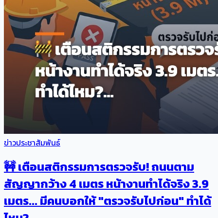
ข่าวประชาสัมพันธ์
🚧 เตือนสติกรรมการตรวจรับ! ถนนตาม
สัญญากว้าง 4 เมตร หน้างานทำได้จริง 3.9
เมตร... มีคนบอกให้ "ตรวจรับไปก่อน" ทำได้
ไหม?…