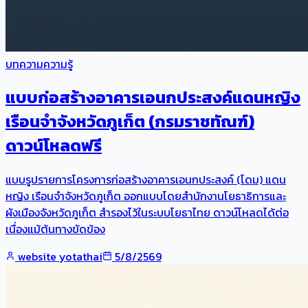
บทความความรู้
แบบก่อสร้างอาคารเอนกประสงค์แดนหญิง
เรือนจำจังหวัดภูเก็ต (กรมราชทัณฑ์)
ดาวน์โหลดฟรี
แบบรูปรายการโครงการก่อสร้างอาคารเอนกประสงค์ (โดม) แดน
หญิง เรือนจำจังหวัดภูเก็ต ออกแบบโดยสำนักงานโยธาธิการและ
ผังเมืองจังหวัดภูเก็ต สำรองไว้ในระบบโยธาไทย ดาวน์โหลดได้ต่อ
เนื่องแม้ต้นทางขัดข้อง
website yotathai
5/8/2569