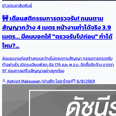
ข่าวประชาสัมพันธ์
🚧 เตือนสติกรรมการตรวจรับ! ถนนตาม
สัญญากว้าง 4 เมตร หน้างานทำได้จริง 3.9
เมตร... มีคนบอกให้ "ตรวจรับไปก่อน" ทำได้
ไหม?…
ส่งมอบงานก่อสร้างถนนกว้างไม่ครบตามสัญญา กรรมการตรวจรับ
ทำอย่างไร เปิดระเบียบพัสดุ ข้อ 176 และ พ.ร.บ. จัดซื้อจัดจ้าง มาตรา
97 ช่องทางแก้ไขสัญญาอย่างถูกต้อง
Aphisit Maksuwan (ช่างถึก โยธาไทย)
6/8/2569