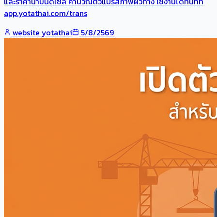
และราคาน้ำมันดีเซล คำนวณตัวแปรสภาพผิวทาง ใช้งานได้ทันทีที่
app.yotathai.com/trans
website yotathai
5/8/2569