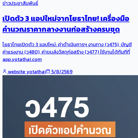
ข่าวประชาสัมพันธ์
เปิดตัว 3 แอปใหม่จากโยธาไทย! เครื่องมือ
คำนวณราคากลางงานก่อสร้างครบชุด
โยธาไทยเปิดตัว 3 แอปใหม่: ค่าดำเนินการฯ งานทาง (ว475), บัญชี
ค่าแรงงาน (ว480), ค่าขนส่งวัสดุก่อสร้าง (ว477) ใช้งานได้ทันทีที่
app.yotathai.com
website yotathai
5/8/2569