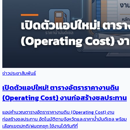
ข่าวประชาสัมพันธ์
เปิดตัวแอปใหม่! ตารางอัตราราคางานดิน
(Operating Cost) งานก่อสร้างชลประทาน
แอปคำนวณตารางอัตราราคางานดิน (Operating Cost) งาน
ก่อสร้างชลประทาน อัตโนมัติตามจังหวัดและราคาน้ำมันดีเซล พร้อม
เลือกเขตปกติ/ฝนตกชุก ใช้งานได้ทันทีที่