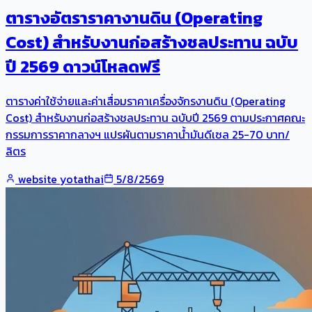
ตารางอัตราราคางานดิน (Operating
Cost) สำหรับงานก่อสร้างชลประทาน ฉบับ
ปี 2569 ดาวน์โหลดฟรี
ตารางค่าใช้จ่ายและค่าเสื่อมราคาเครื่องจักรงานดิน (Operating
Cost) สำหรับงานก่อสร้างชลประทาน ฉบับปี 2569 ตามประกาศคณะ
กรรมการราคากลางฯ แปรผันตามราคาน้ำมันดีเซล 25-70 บาท/
ลิตร
website yotathai
5/8/2569