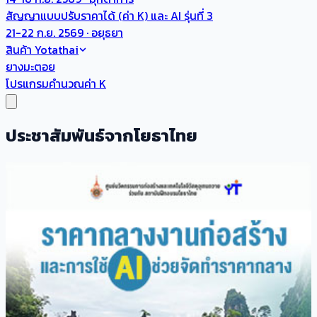
สัญญาแบบปรับราคาได้ (ค่า K) และ AI รุ่นที่ 3
21-22 ก.ย. 2569 · อยุธยา
สินค้า Yotathai
ยางมะตอย
โปรแกรมคำนวณค่า K
ประชาสัมพันธ์จากโยธาไทย