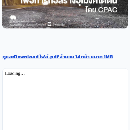
ดูและDownload ไฟล์ .pdf จำนวน 14 หน้า ขนาด 1MB