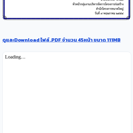
ดูและDownload ไฟล์ .PDF จำนวน 45หน้า ขนาด 111MB