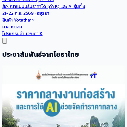
สัญญาแบบปรับราคาได้ (ค่า K) และ AI รุ่นที่ 3
21-22 ก.ย. 2569 · อยุธยา
สินค้า Yotathai
ยางมะตอย
โปรแกรมคำนวณค่า K
ประชาสัมพันธ์จากโยธาไทย