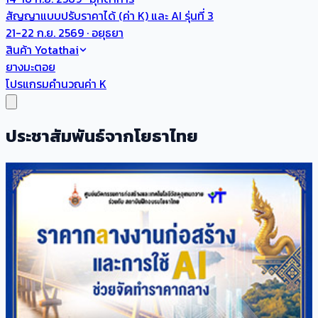
สัญญาแบบปรับราคาได้ (ค่า K) และ AI รุ่นที่ 3
21-22 ก.ย. 2569 · อยุธยา
สินค้า Yotathai
ยางมะตอย
โปรแกรมคำนวณค่า K
ประชาสัมพันธ์จากโยธาไทย