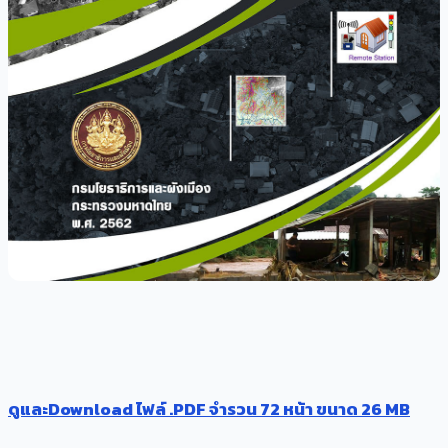
ดูและDownload ไฟล์ .PDF จำรวน 72 หน้า ขนาด 26 MB