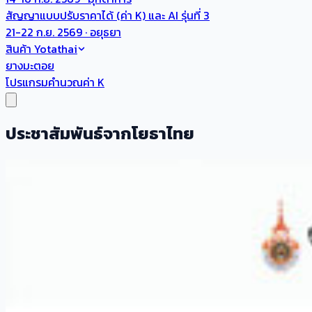
สัญญาแบบปรับราคาได้ (ค่า K) และ AI รุ่นที่ 3
21-22 ก.ย. 2569 · อยุธยา
สินค้า Yotathai
ยางมะตอย
โปรแกรมคำนวณค่า K
ประชาสัมพันธ์จากโยธาไทย