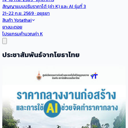
สัญญาแบบปรับราคาได้ (ค่า K) และ AI รุ่นที่ 3
21-22 ก.ย. 2569 · อยุธยา
สินค้า Yotathai
ยางมะตอย
โปรแกรมคำนวณค่า K
ประชาสัมพันธ์จากโยธาไทย