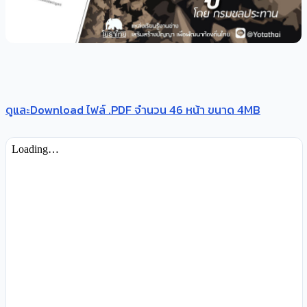
ดูและDownload ไฟล์ .PDF จำนวน 46 หน้า ขนาด 4MB