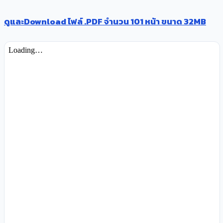
ดูและDownload ไฟล์ .PDF จำนวน 101 หน้า ขนาด 32MB