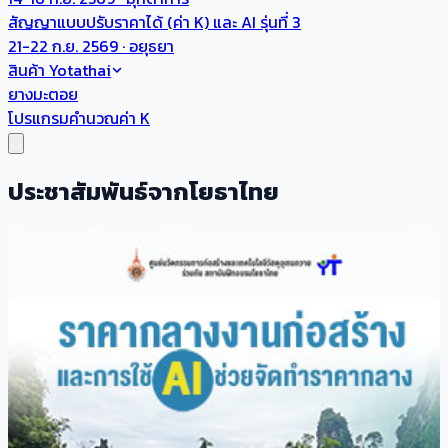
สัญญาแบบปรับราคาได้ (ค่า K) และ AI รุ่นที่ 3
21-22 ก.ย. 2569 · อยุธยา
สินค้า Yotathai
ยางมะตอย
โปรแกรมคำนวณค่า K
ประชาสัมพันธ์จากโยธาไทย