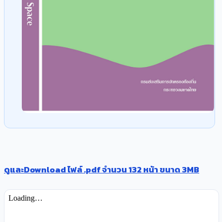
ดูและDownload ไฟล์ .pdf จำนวน 132 หน้า ขนาด 3MB