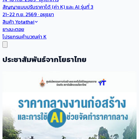
สัญญาแบบปรับราคาได้ (ค่า K) และ AI รุ่นที่ 3
21-22 ก.ย. 2569 · อยุธยา
สินค้า Yotathai
ยางมะตอย
โปรแกรมคำนวณค่า K
ประชาสัมพันธ์จากโยธาไทย