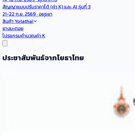
สัญญาแบบปรับราคาได้ (ค่า K) และ AI รุ่นที่ 3
21-22 ก.ย. 2569 · อยุธยา
สินค้า Yotathai
ยางมะตอย
โปรแกรมคำนวณค่า K
ประชาสัมพันธ์จากโยธาไทย