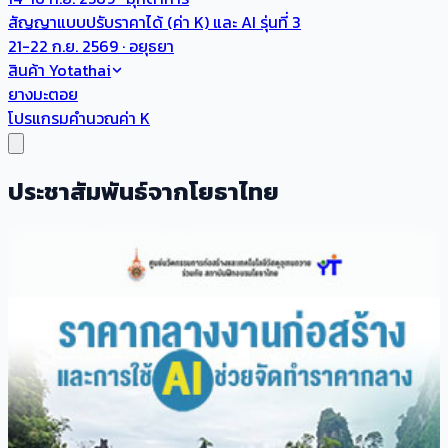
สัญญาแบบปรับราคาได้ (ค่า K) และ AI รุ่นที่ 3
21-22 ก.ย. 2569 · อยุธยา
สินค้า Yotathai
ยางมะตอย
โปรแกรมคำนวณค่า K
ประชาสัมพันธ์จากโยธาไทย