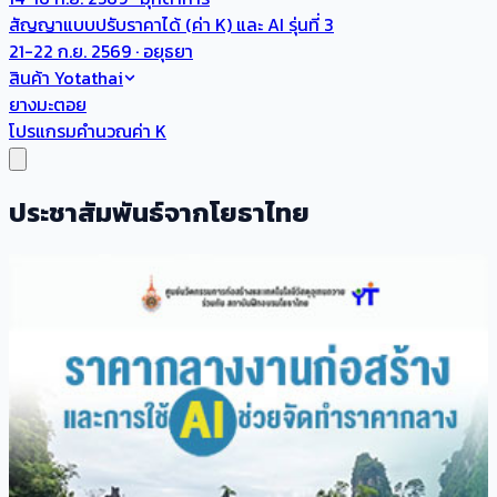
สัญญาแบบปรับราคาได้ (ค่า K) และ AI รุ่นที่ 3
21-22 ก.ย. 2569 · อยุธยา
สินค้า Yotathai
ยางมะตอย
โปรแกรมคำนวณค่า K
ประชาสัมพันธ์จากโยธาไทย