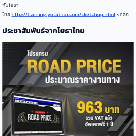
กับโยธา
ไทย
http://training.yotathai.com/sketchup.html
<คลิก
ประชาสัมพันธ์จากโยธาไทย