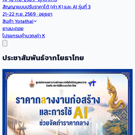
สัญญาแบบปรับราคาได้ (ค่า K) และ AI รุ่นที่ 3
21-22 ก.ย. 2569 · อยุธยา
สินค้า Yotathai
ยางมะตอย
โปรแกรมคำนวณค่า K
ประชาสัมพันธ์จากโยธาไทย