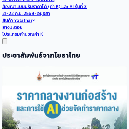
สัญญาแบบปรับราคาได้ (ค่า K) และ AI รุ่นที่ 3
21-22 ก.ย. 2569 · อยุธยา
สินค้า Yotathai
ยางมะตอย
โปรแกรมคำนวณค่า K
ประชาสัมพันธ์จากโยธาไทย