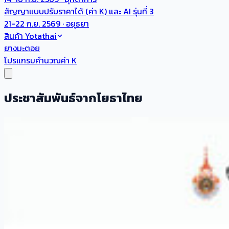
สัญญาแบบปรับราคาได้ (ค่า K) และ AI รุ่นที่ 3
21-22 ก.ย. 2569 · อยุธยา
สินค้า Yotathai
ยางมะตอย
โปรแกรมคำนวณค่า K
ประชาสัมพันธ์จากโยธาไทย