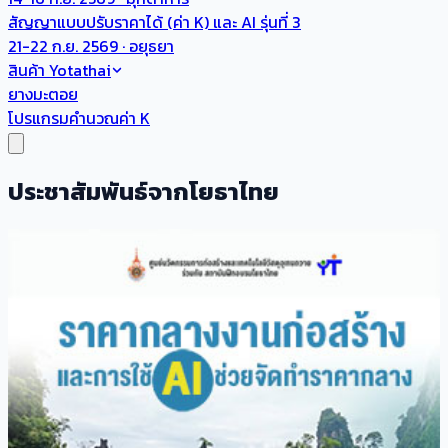
สัญญาแบบปรับราคาได้ (ค่า K) และ AI รุ่นที่ 3
21-22 ก.ย. 2569 · อยุธยา
สินค้า Yotathai
ยางมะตอย
โปรแกรมคำนวณค่า K
ประชาสัมพันธ์จากโยธาไทย