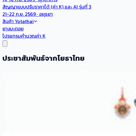
สัญญาแบบปรับราคาได้ (ค่า K) และ AI รุ่นที่ 3
21-22 ก.ย. 2569 · อยุธยา
สินค้า Yotathai
ยางมะตอย
โปรแกรมคำนวณค่า K
ประชาสัมพันธ์จากโยธาไทย