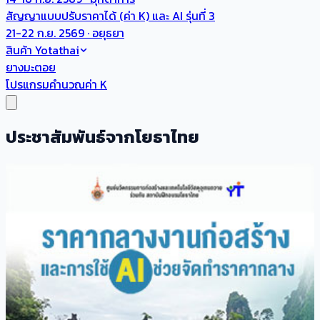
สัญญาแบบปรับราคาได้ (ค่า K) และ AI รุ่นที่ 3
21-22 ก.ย. 2569 · อยุธยา
สินค้า Yotathai
ยางมะตอย
โปรแกรมคำนวณค่า K
ประชาสัมพันธ์จากโยธาไทย