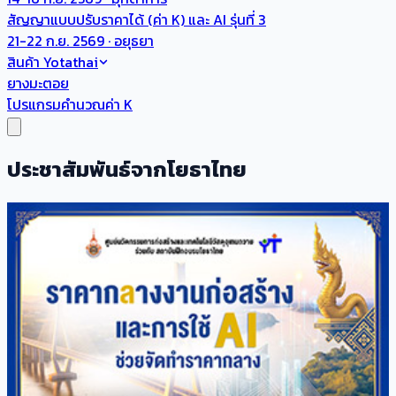
สัญญาแบบปรับราคาได้ (ค่า K) และ AI รุ่นที่ 3
21-22 ก.ย. 2569 · อยุธยา
สินค้า Yotathai
ยางมะตอย
โปรแกรมคำนวณค่า K
ประชาสัมพันธ์จากโยธาไทย