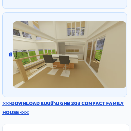
>>>DOWNLOAD แบบบ้าน GHB 203 COMPACT FAMILY
HOUSE <<<