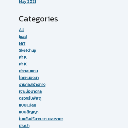
May 2021
Categories
All
Ipad
MiT
Sketchup
ค่า K
ค่า K
ค่าตอบแทน
โคกหนองนา
งานก่อสร้างทาง
เจาะบ่อบาดาล
ตรวจรับพัสดุ
แบบแปลน
แบบสัญญา
ใบแจ้งปริมาณงานและราคา
ประปา