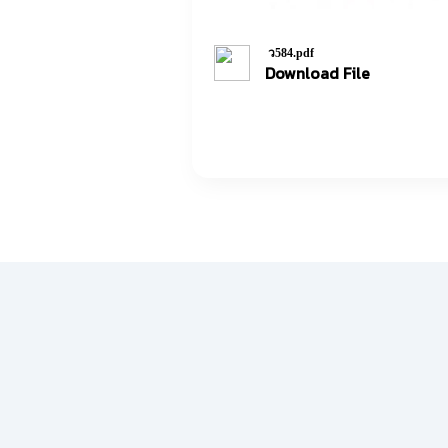
ว584.pdf
Download File