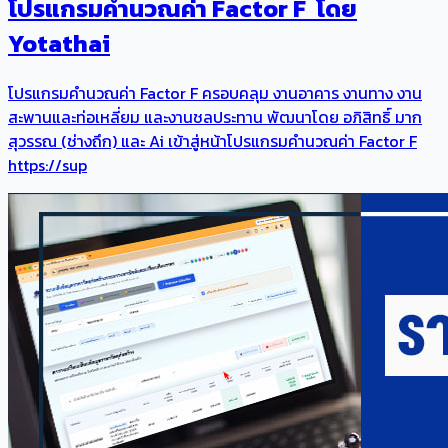
โปรแกรมคำนวณค่า Factor F โดย
Yotathai
โปรแกรมคำนวณค่า Factor F ครอบคลุม งานอาคาร งานทาง งาน
สะพานและท่อเหลี่ยม และงานชลประทาน พัฒนาโดย อภิสิทธิ์ มาก
สุวรรณ (ช่างถึก) และ Ai เข้าสู่หน้าโปรแกรมคำนวณค่า Factor F
https://sup