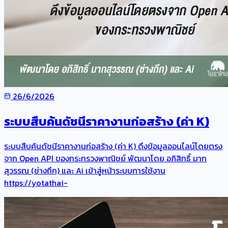
26/6/2026
ระบบสืบค้นดัชนีราคางานก่อสร้าง (ค่า K)
ระบบสืบค้นดัชนีราคางานก่อสร้าง (ค่า K) ดึงข้อมูลออนไลน์โดยตรง
จาก Open API ของกระทรวงพาณิชย์ พัฒนาโดย อภิสิทธิ์ มาก
สุวรรณ (ช่างถึก) และ Ai เข้าสู่หน้าระบบการใช้งาน
https://yotathai-