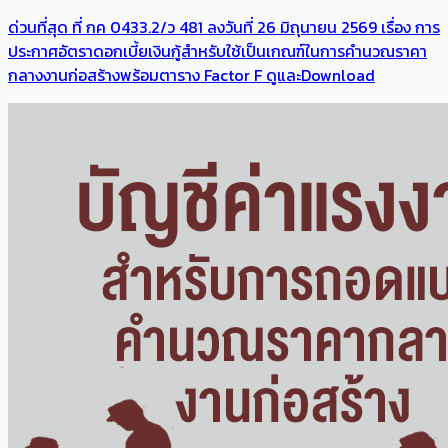
ด่วนที่สุด ที่ กค 0433.2/ว 481 ลงวันที่ 26 มิถุนายน 2569 เรื่อง การ
ประกาศอัตราดอกเบี้ยเงินกู้สำหรับใช้เป็นเกณฑ์ในการคำนวณราคา
กลางงานก่อสร้างพร้อมตาราง Factor F ดูและDownload