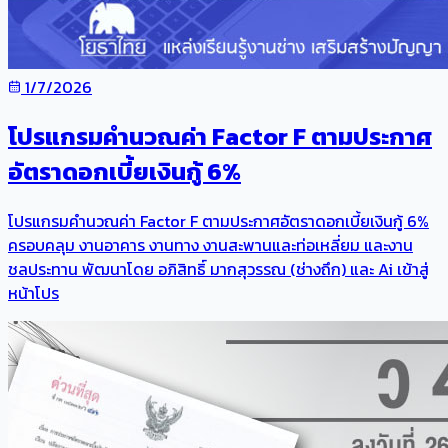
1/7/2026
โปรแกรมคำนวณค่า Factor F ตามประกาศ
อัตราดอกเบี้ยเงินกู้ 6%
โปรแกรมคำนวณค่า Factor F ตามประกาศอัตราดอกเบี้ยเงินกู้ 6%
ครอบคลุม งานอาคาร งานทาง งานสะพานและท่อเหลี่ยม และงาน
ชลประทาน พัฒนาโดย อภิสิทธิ์ มากสุวรรณ (ช่างถึก) และ Ai เข้าสู่
หน้าโปร