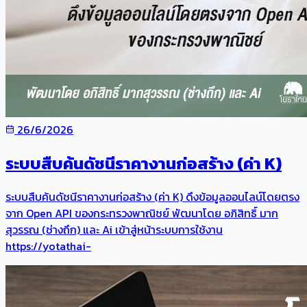
26/6/2026
ระบบสืบค้นดัชนีราคางานก่อสร้าง (ค่า K)
ระบบสืบค้นดัชนีราคางานก่อสร้าง (ค่า K) ดึงข้อมูลออนไลน์โดยตรง
จาก Open API ของกระทรวงพาณิชย์ พัฒนาโดย อภิสิทธิ์ มาก
สุวรรณ (ช่างถึก) และ Ai เข้าสู่หน้าระบบการใช้งาน
https://yotathai-