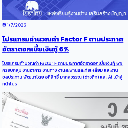
1/7/2026
โปรแกรมคำนวณค่า Factor F ตามประกาศ
อัตราดอกเบี้ยเงินกู้ 6%
โปรแกรมคำนวณค่า Factor F ตามประกาศอัตราดอกเบี้ยเงินกู้ 6%
ครอบคลุม งานอาคาร งานทาง งานสะพานและท่อเหลี่ยม และงาน
ชลประทาน พัฒนาโดย อภิสิทธิ์ มากสุวรรณ (ช่างถึก) และ Ai เข้าสู่
หน้าโปร