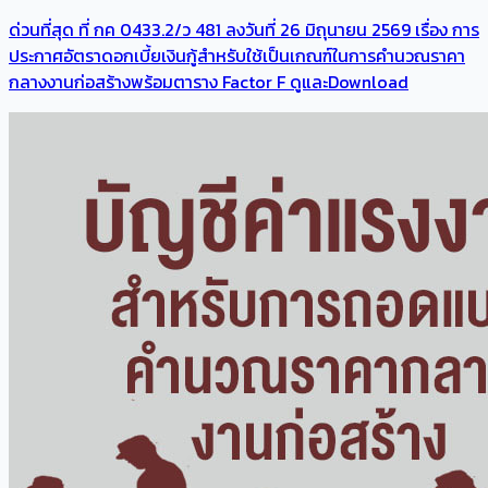
ด่วนที่สุด ที่ กค 0433.2/ว 481 ลงวันที่ 26 มิถุนายน 2569 เรื่อง การ
ประกาศอัตราดอกเบี้ยเงินกู้สำหรับใช้เป็นเกณฑ์ในการคำนวณราคา
กลางงานก่อสร้างพร้อมตาราง Factor F ดูและDownload