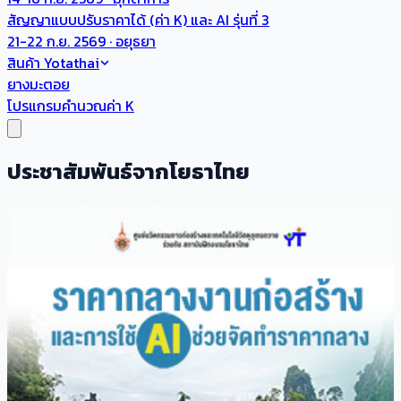
สัญญาแบบปรับราคาได้ (ค่า K) และ AI รุ่นที่ 3
21-22 ก.ย. 2569 · อยุธยา
สินค้า Yotathai
ยางมะตอย
โปรแกรมคำนวณค่า K
ประชาสัมพันธ์จากโยธาไทย