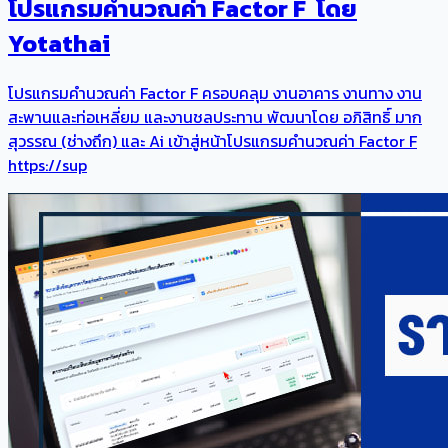
โปรแกรมคำนวณค่า Factor F โดย
Yotathai
โปรแกรมคำนวณค่า Factor F ครอบคลุม งานอาคาร งานทาง งาน
สะพานและท่อเหลี่ยม และงานชลประทาน พัฒนาโดย อภิสิทธิ์ มาก
สุวรรณ (ช่างถึก) และ Ai เข้าสู่หน้าโปรแกรมคำนวณค่า Factor F
https://sup