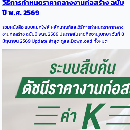
วิธีการกําหนดราคากลางงานก่อสร้าง ฉบับ
ปี พ.ศ. 2569
รวมหนังสือ แบบแยกไฟล์ หลักเกณฑ์และวิธีการกําหนดราคากลาง
งานก่อสร้าง ฉบับปี พ.ศ. 2569 ประกาศในราชกิจจานุเบกษา วันที่ 8
มิถุนายน 2569 Update ล่าสุด ดูและDownload ทั้งหมด