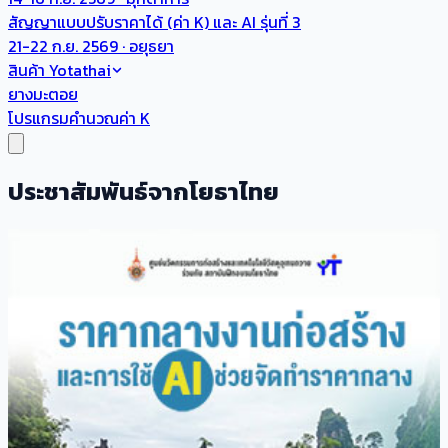
สัญญาแบบปรับราคาได้ (ค่า K) และ AI รุ่นที่ 3
21-22 ก.ย. 2569 · อยุธยา
สินค้า Yotathai
ยางมะตอย
โปรแกรมคำนวณค่า K
ประชาสัมพันธ์จากโยธาไทย