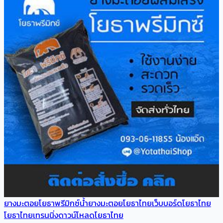
ยางมะตอยโยธาพรีมิกซ์
น้ำยางมะตอยโยธาไทย
เว็บบอร์ดโยธาไทย
โยธาไทยเทรนนิ่ง
ดาวน์โหลดโยธาไทย