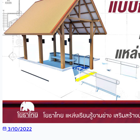
3/10/2022