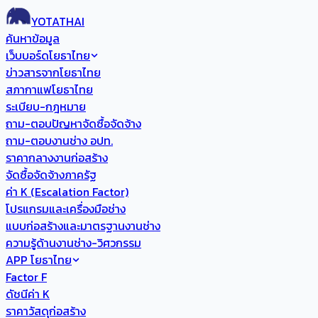
YOTATHAI
ค้นหาข้อมูล
เว็บบอร์ดโยธาไทย
ข่าวสารจากโยธาไทย
สภากาแฟโยธาไทย
ระเบียบ-กฎหมาย
ถาม-ตอบปัญหาจัดซื้อจัดจ้าง
ถาม-ตอบงานช่าง อปท.
ราคากลางงานก่อสร้าง
จัดซื้อจัดจ้างภาครัฐ
ค่า K (Escalation Factor)
โปรแกรมและเครื่องมือช่าง
แบบก่อสร้างและมาตรฐานงานช่าง
ความรู้ด้านงานช่าง-วิศวกรรม
APP โยธาไทย
Factor F
ดัชนีค่า K
ราคาวัสดุก่อสร้าง