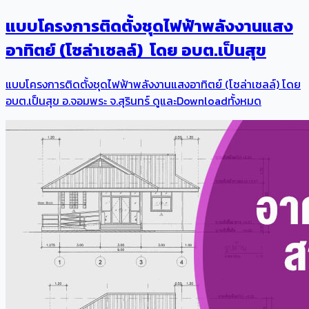
แบบโครงการติดตั้งชุดไฟฟ้าพลังงานแสง
อาทิตย์ (โซล่าเซลล์) โดย อบต.เป็นสุข
แบบโครงการติดตั้งชุดไฟฟ้าพลังงานแสงอาทิตย์ (โซล่าเซลล์) โดย
อบต.เป็นสุข อ.จอมพระ จ.สุรินทร์ ดูและDownloadทั้งหมด