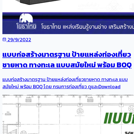
29/9/2022
แบบก่อสร้างมาตรฐาน ป้ายแหล่งท่องเที่ยว
ชายหาด ทางทะเล แบบสมัยใหม่ พร้อม BOQ
แบบก่อสร้างมาตรฐาน ป้ายแหล่งท่องเที่ยวชายหาด ทางทะเล แบบ
สมัยใหม่ พร้อม BOQ ​โดย กรมการท่องเที่ยว ดูและDownload