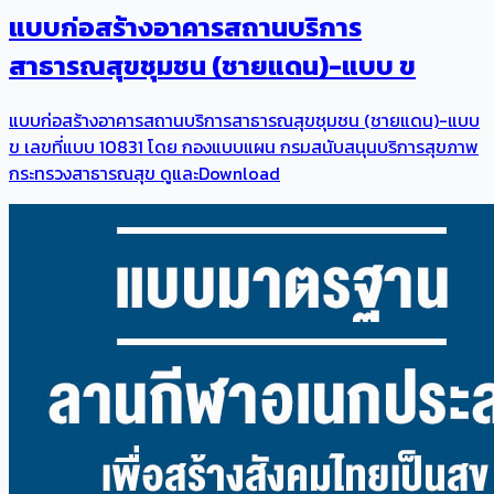
แบบก่อสร้างอาคารสถานบริการ
สาธารณสุขชุมชน (ชายแดน)-แบบ ข
​แบบก่อสร้างอาคารสถานบริการสาธารณสุขชุมชน (ชายแดน)-แบบ
ข เลขที่แบบ 10831 โดย กองแบบแผน กรมสนับสนุนบริการสุขภาพ
กระทรวงสาธารณสุข ดูและDownload