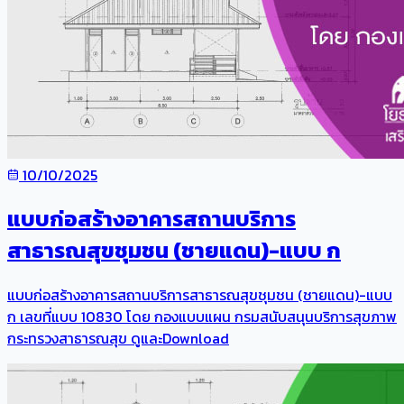
10/10/2025
แบบก่อสร้างอาคารสถานบริการ
สาธารณสุขชุมชน (ชายแดน)-แบบ ก
แบบก่อสร้างอาคารสถานบริการสาธารณสุขชุมชน (ชายแดน)-แบบ
ก เลขที่แบบ 10830 โดย กองแบบแผน กรมสนับสนุนบริการสุขภาพ
กระทรวงสาธารณสุข ดูและDownload