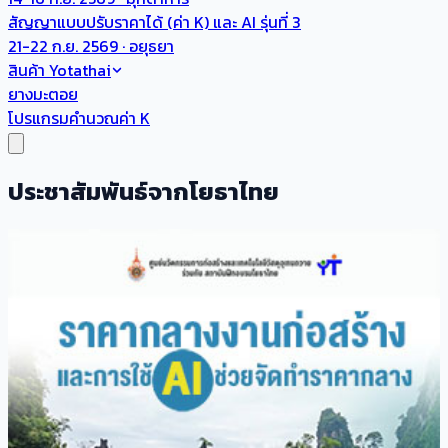
สัญญาแบบปรับราคาได้ (ค่า K) และ AI รุ่นที่ 3
21-22 ก.ย. 2569 · อยุธยา
สินค้า Yotathai
ยางมะตอย
โปรแกรมคำนวณค่า K
ประชาสัมพันธ์จากโยธาไทย