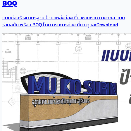
BOQ
แบบก่อสร้างมาตรฐาน ป้ายแหล่งท่องเที่ยวชายหาด ทางทะเล แบบ
ร่วมสมัย พร้อม BOQ ​โดย กรมการท่องเที่ยว ดูและDownload