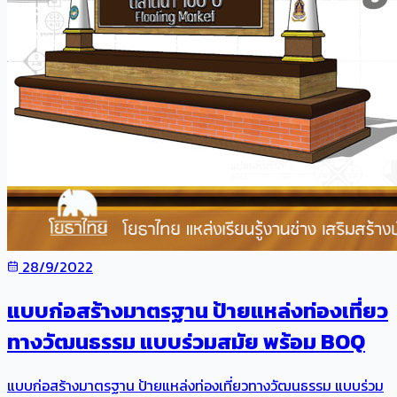
28/9/2022
แบบก่อสร้างมาตรฐาน ป้ายแหล่งท่องเที่ยว
ทางวัฒนธรรม แบบร่วมสมัย พร้อม BOQ
แบบก่อสร้างมาตรฐาน ป้ายแหล่งท่องเที่ยวทางวัฒนธรรม แบบร่วม