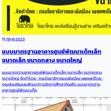
19/4/2023
แบบมาตรฐานอาคารศูนย์พัฒนาเด็กเล็ก
ขนาดเล็ก ขนาดกลาง ขนาดใหญ่
แบบมาตรฐานอาคารศูนย์พัฒนาเด็กเล็ก ขนาดเล็ก ขนาดกลาง
ขนาดใหญ่ จัดทำโดย : กรมโยธาธิการและผังเมือง เผยแพร่โดย :
กองส่งเสริมและพัฒนาการจัดการศึกษาท้องถิ่น แบบมาตรฐาน
อาคารศูนย์พัฒนาเด็ก