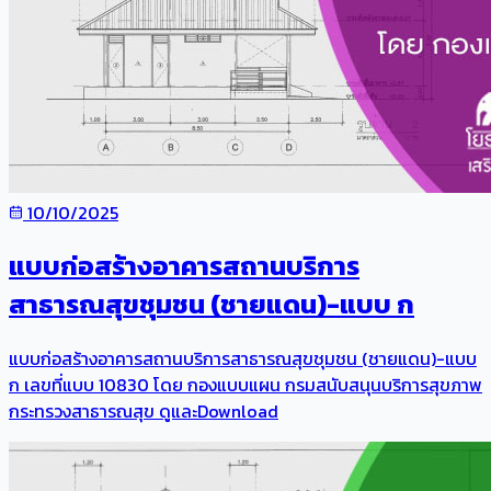
10/10/2025
แบบก่อสร้างอาคารสถานบริการ
สาธารณสุขชุมชน (ชายแดน)-แบบ ก
แบบก่อสร้างอาคารสถานบริการสาธารณสุขชุมชน (ชายแดน)-แบบ
ก เลขที่แบบ 10830 โดย กองแบบแผน กรมสนับสนุนบริการสุขภาพ
กระทรวงสาธารณสุข ดูและDownload