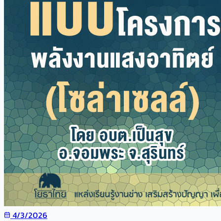
4/3/2026