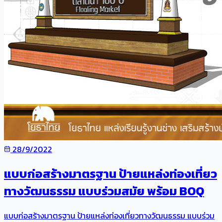
28/9/2022
แบบก่อสร้างมาตรฐาน ป้ายแหล่งท่องเที่ยว
ทางวัฒนธรรม แบบร่วมสมัย พร้อม BOQ
แบบก่อสร้างมาตรฐาน ป้ายแหล่งท่องเที่ยวทางวัฒนธรรม แบบร่วม