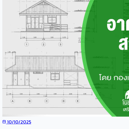
10/10/2025