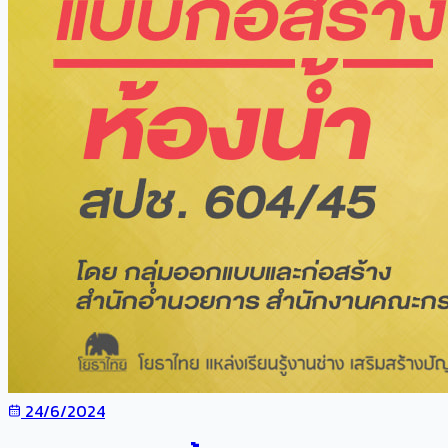
24/6/2024