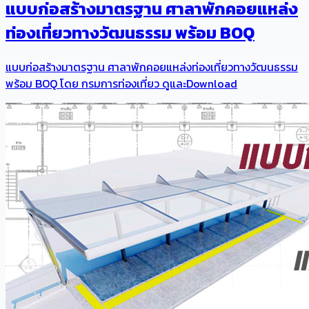
แบบก่อสร้างมาตรฐาน ศาลาพักคอยแหล่ง
ท่องเที่ยวทางวัฒนธรรม พร้อม BOQ
แบบก่อสร้างมาตรฐาน ศาลาพักคอยแหล่งท่องเที่ยวทางวัฒนธรรม
พร้อม BOQ ​โดย กรมการท่องเที่ยว ดูและDownload