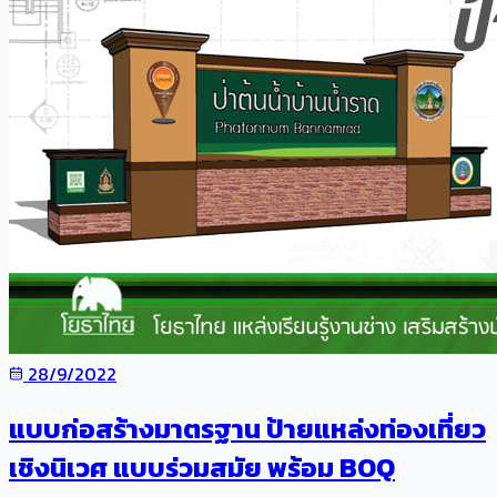
28/9/2022
แบบก่อสร้างมาตรฐาน ป้ายแหล่งท่องเที่ยว
เชิงนิเวศ แบบร่วมสมัย พร้อม BOQ