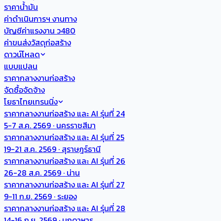
ราคาน้ำมัน
ค่าดำเนินการฯ งานทาง
บัญชีค่าแรงงาน ว480
ค่าขนส่งวัสดุก่อสร้าง
ดาวน์โหลด
แบบแปลน
ราคากลางงานก่อสร้าง
จัดซื้อจัดจ้าง
โยธาไทยเทรนนิ่ง
ราคากลางงานก่อสร้าง และ AI รุ่นที่ 24
5-7 ส.ค. 2569 · นครราชสีมา
ราคากลางงานก่อสร้าง และ AI รุ่นที่ 25
19-21 ส.ค. 2569 · สุราษฎร์ธานี
ราคากลางงานก่อสร้าง และ AI รุ่นที่ 26
26-28 ส.ค. 2569 · น่าน
ราคากลางงานก่อสร้าง และ AI รุ่นที่ 27
9-11 ก.ย. 2569 · ระยอง
ราคากลางงานก่อสร้าง และ AI รุ่นที่ 28
14-16 ก.ย. 2569 · มุกดาหาร