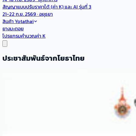
สัญญาแบบปรับราคาได้ (ค่า K) และ AI รุ่นที่ 3
21-22 ก.ย. 2569 · อยุธยา
สินค้า Yotathai
ยางมะตอย
โปรแกรมคำนวณค่า K
ประชาสัมพันธ์จากโยธาไทย