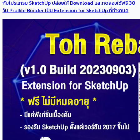
กับโปรแกรม SketchUp ปล่อยให้ Download และทดลองใช้ฟรี 30
วัน Prolfile Builder เป็น Extension for SketchUp ที่ทำงานค