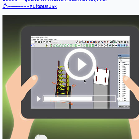
น้ำ~~~~~~~สนใจอบรมSk