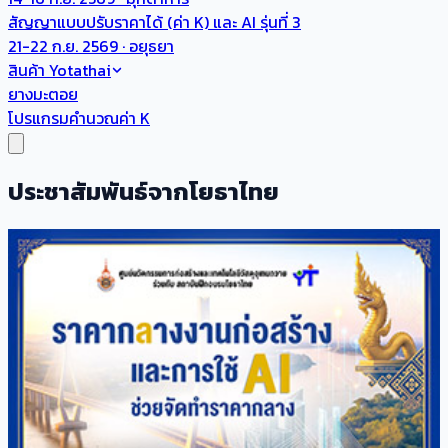
สัญญาแบบปรับราคาได้ (ค่า K) และ AI รุ่นที่ 3
21-22 ก.ย. 2569 · อยุธยา
สินค้า Yotathai
ยางมะตอย
โปรแกรมคำนวณค่า K
ประชาสัมพันธ์จากโยธาไทย