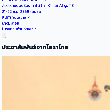
สัญญาแบบปรับราคาได้ (ค่า K) และ AI รุ่นที่ 3
21-22 ก.ย. 2569 · อยุธยา
สินค้า Yotathai
ยางมะตอย
โปรแกรมคำนวณค่า K
ประชาสัมพันธ์จากโยธาไทย